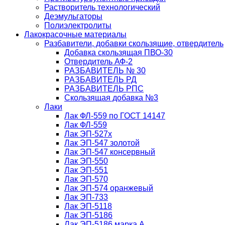
Растворитель технологический
Деэмульгаторы
Полиэлектролиты
Лакокрасочные материалы
Разбавители, добавки скользящие, отвердитель
Добавка скользящая ПВО-30
Отвердитель АФ-2
РАЗБАВИТЕЛЬ № 30
РАЗБАВИТЕЛЬ РД
РАЗБАВИТЕЛЬ РПС
Скользящая добавка №3
Лаки
Лак ФЛ-559 по ГОСТ 14147
Лак ФЛ-559
Лак ЭП-527х
Лак ЭП-547 золотой
Лак ЭП-547 консервный
Лак ЭП-550
Лак ЭП-551
Лак ЭП-570
Лак ЭП-574 оранжевый
Лак ЭП-733
Лак ЭП-5118
Лак ЭП-5186
Лак ЭП-5186 марка А