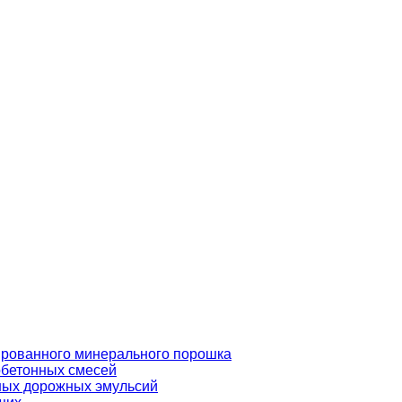
ированного минерального порошка
обетонных смесей
ных дорожных эмульсий