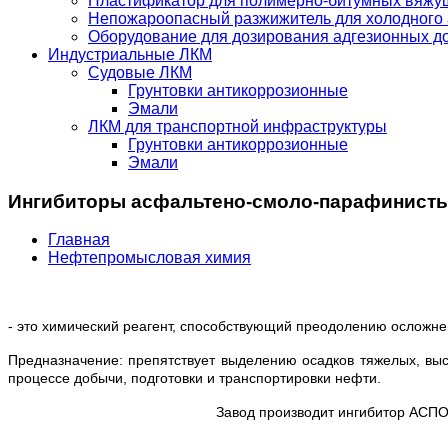
Пластификатор для полимерно-битумных вяжу
Непожароопасный разжижитель для холодного
Оборудование для дозирования адгезионных д
Индустриальные ЛКМ
Судовые ЛКМ
Грунтовки антикоррозионные
Эмали
ЛКМ для транспортной инфраструктуры
Грунтовки антикоррозионные
Эмали
Ингибиторы асфальтено-смоло-парафинисты
Главная
Нефтепромысловая химия
- это химический реагент, способствующий преодолению осложн
Предназначение: препятствует выделению осадков тяжелых, вы
процессе добычи, подготовки и транспортировки нефти.
Завод производит ингибитор АСПО