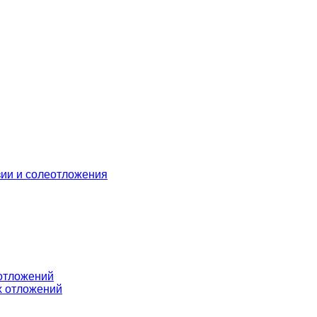
зии и солеотложения
отложений
х отложений