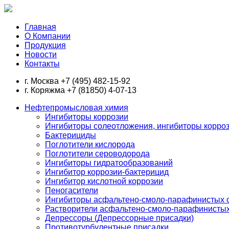
Главная
О Компании
Продукция
Новости
Контакты
г. Москва
+7 (495) 482-15-92
г. Коряжма
+7 (81850) 4-07-13
Нефтепромысловая химия
Ингибиторы коррозии
Ингибиторы солеотложения, ингибиторы корро
Бактерициды
Поглотители кислорода
Поглотители сероводорода
Ингибиторы гидратообразований
Ингибитор коррозии-бактерицид
Ингибитор кислотной коррозии
Пеногасители
Ингибиторы асфальтено-смоло-парафинистых 
Растворители асфальтено-смоло-парафинисты
Депрессоры (Депрессорные присадки)
Противотурбулентные присадки