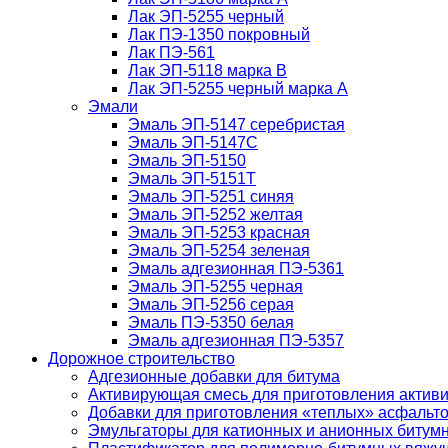
Лак ЭП-5255 черный
Лак ПЭ-1350 покровный
Лак ПЭ-561
Лак ЭП-5118 марка В
Лак ЭП-5255 черный марка А
Эмали
Эмаль ЭП-5147 серебристая
Эмаль ЭП-5147С
Эмаль ЭП-5150
Эмаль ЭП-5151Т
Эмаль ЭП-5251 синяя
Эмаль ЭП-5252 желтая
Эмаль ЭП-5253 красная
Эмаль ЭП-5254 зеленая
Эмаль адгезионная ПЭ-5361
Эмаль ЭП-5255 черная
Эмаль ЭП-5256 серая
Эмаль ПЭ-5350 белая
Эмаль адгезионная ПЭ-5357
Дорожное строительство
Адгезионные добавки для битума
Активирующая смесь для приготовления актив
Добавки для приготовления «теплых» асфальт
Эмульгаторы для катионных и анионных битум