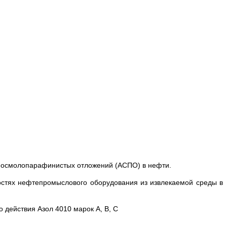
еносмолопарафинистых отложений (АСПО) в нефти.
остях нефтепромыслового оборудования из извлекаемой среды в
действия Азол 4010 марок А, В, С