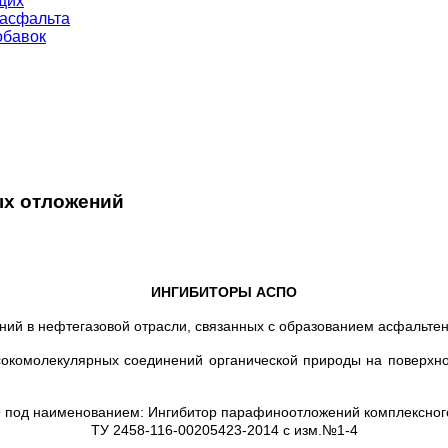
щих
 асфальта
обавок
х отложений
ИНГИБИТОРЫ АСПО
ений в нефтегазовой отрасли, связанных с образованием асфальт
сокомолекулярных соединений органической природы на поверхн
 под наименованием: Ингибитор парафиноотложений комплексного 
ТУ 2458-116-00205423-2014 с изм.№1-4