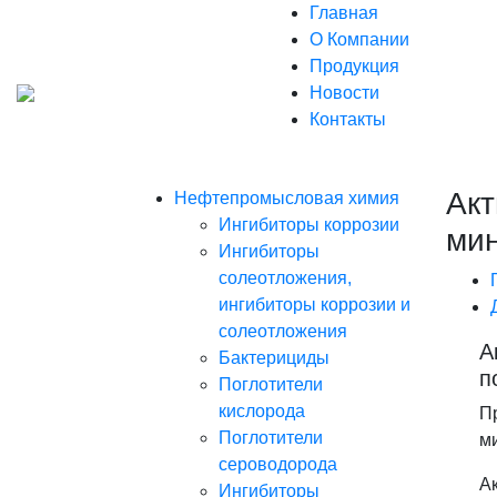
Главная
О Компании
Продукция
Новости
Контакты
Акт
Нефтепромысловая химия
Ингибиторы коррозии
ми
Ингибиторы
солеотложения,
ингибиторы коррозии и
солеотложения
А
Бактерициды
п
Поглотители
кислорода
П
Поглотители
м
сероводорода
А
Ингибиторы