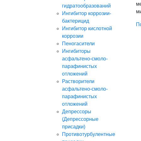
м
гидратообразований
м
Ингибитор коррозии-
бактерицид
По
Ингибитор кислотной
коррозии
Пеногасители
Ингибиторы
асфальтено-смоло-
парафинистых
отложений
Растворители
асфальтено-смоло-
парафинистых
отложений
Депрессоры
(Депрессорные
присадки)
Противотурбулентные