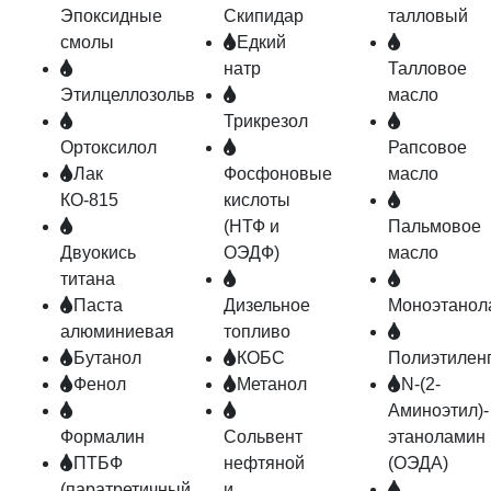
Эпоксидные
Скипидар
талловый
смолы
Едкий
натр
Талловое
Этилцеллозольв
масло
Трикрезол
Ортоксилол
Рапсовое
Лак
Фосфоновые
масло
КО-815
кислоты
(НТФ и
Пальмовое
Двуокись
ОЭДФ)
масло
титана
Паста
Дизельное
Моноэтанол
алюминиевая
топливо
Бутанол
КОБС
Полиэтилен
Фенол
Метанол
N-(2-
Аминоэтил)-
Формалин
Сольвент
этаноламин
ПТБФ
нефтяной
(ОЭДА)
(паратретичный
и