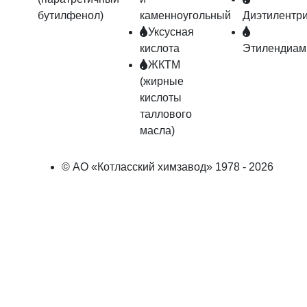
бутилфенол)
каменноугольный
Диэтилентр
Уксусная
кислота
Этилендиам
ЖКТМ
(жирные
кислоты
таллового
масла)
© АО «Котласский химзавод» 1978 - 2026